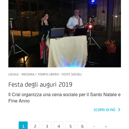
LOCALE - MESSINA / TEMPO LIBERO - FESTE SOCIALI
Festa degli auguri 2019
Il Cral organizza una cena sociale per il Santo Natale e
Fine Anno
SCOPRI DI PIÚ
1
2
3
4
5
6
›
»